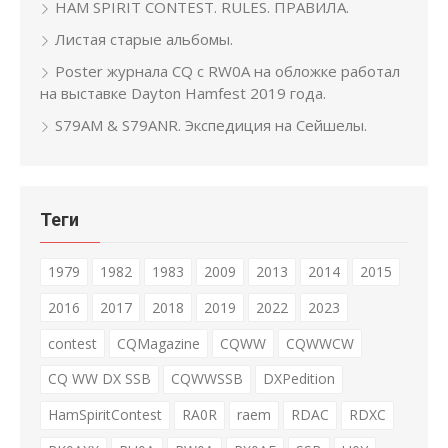
HAM SPIRIT CONTEST. RULES. ПРАВИЛА.
Листая старые альбомы.
Poster журнала CQ с RW0A на обложке работал
на выставке Dayton Hamfest 2019 года.
S79AM & S79ANR. Экспедиция на Сейшелы.
Теги
1979
1982
1983
2009
2013
2014
2015
2016
2017
2018
2019
2022
2023
contest
CQMagazine
CQWW
CQWWCW
CQ WW DX SSB
CQWWSSB
DXPedition
HamSpiritContest
RA0R
raem
RDAC
RDXC