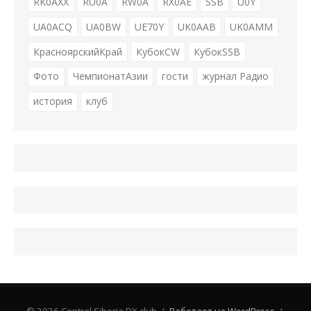
RK0AXX
RU0A
RW0A
RX0AE
SSB
U0Y
UA0ACQ
UA0BW
UE70Y
UK0AAB
UK0AMM
КрасноярскийКрай
КубокCW
КубокSSB
Фото
ЧемпионатАзии
гости
журнал Радио
история
клуб
© 2026 Central Siberia DX club
/
Работает на WordPress
/