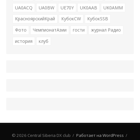
UA0ACQ
UA0BW
UE70Y
UK0AAB
UK0AMM
КрасноярскийКрай
КубокCW
КубокSSB
Фото
ЧемпионатАзии
гости
журнал Радио
история
клуб
© 2026 Central Siberia DX club
/
Работает на WordPress
/