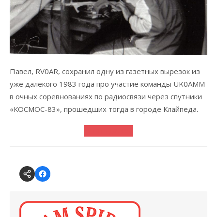
Павел, RV0AR, сохранил одну из газетных вырезок из
уже далекого 1983 года про участие команды UK0AMM
в очных соревнованиях по радиосвязи через спутники
«КОСМОС-83», прошедших тогда в городе Клайпеда.
Читать далее...
Forum
CSDX
@
on
Andys
Facebook