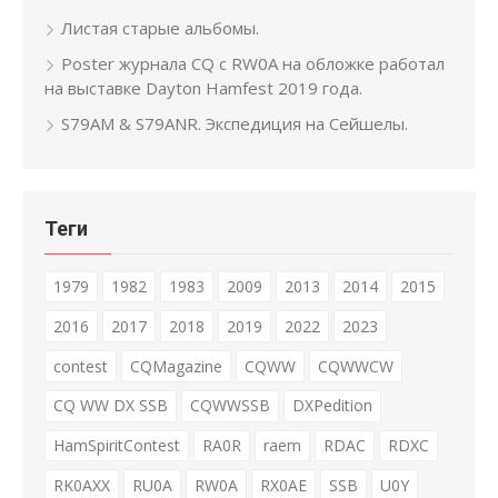
Листая старые альбомы.
Poster журнала CQ с RW0A на обложке работал
на выставке Dayton Hamfest 2019 года.
S79AM & S79ANR. Экспедиция на Сейшелы.
Теги
1979
1982
1983
2009
2013
2014
2015
2016
2017
2018
2019
2022
2023
contest
CQMagazine
CQWW
CQWWCW
CQ WW DX SSB
CQWWSSB
DXPedition
HamSpiritContest
RA0R
raem
RDAC
RDXC
RK0AXX
RU0A
RW0A
RX0AE
SSB
U0Y