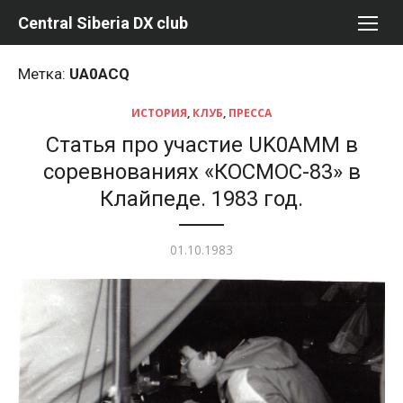
Перейти
Central Siberia DX club
к
содержимому
Метка:
UA0ACQ
ИСТОРИЯ
,
КЛУБ
,
ПРЕССА
Статья про участие UK0AMM в
соревнованиях «КОСМОС-83» в
Клайпеде. 1983 год.
Опубликовано
01.10.1983