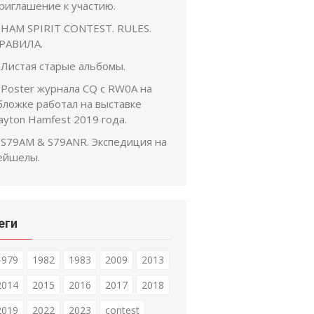
риглашение к участию.
HAM SPIRIT CONTEST. RULES.
РАВИЛА.
Листая старые альбомы.
Poster журнала CQ с RW0A на
бложке работал на выставке
ayton Hamfest 2019 года.
S79AM & S79ANR. Экспедиция на
ейшелы.
еги
1979
1982
1983
2009
2013
2014
2015
2016
2017
2018
2019
2022
2023
contest