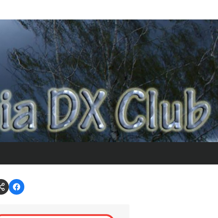
Forum
CSDX
@
on
Andys
Facebook