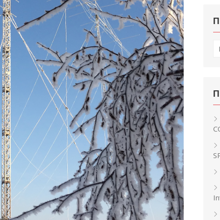
П
П
по
П
C
S
In