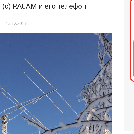
 (с) RA0AM и его телефон
Опубликовано
13.12.2017