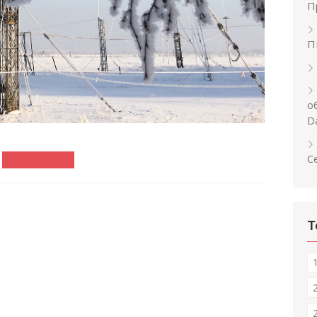
П
П
о
D
С
Читать далее...
Т