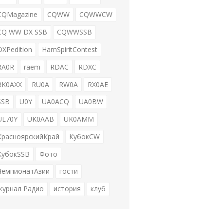
CQMagazine
CQWW
CQWWCW
CQ WW DX SSB
CQWWSSB
DXPedition
HamSpiritContest
RA0R
raem
RDAC
RDXC
RK0AXX
RU0A
RW0A
RX0AE
SSB
U0Y
UA0ACQ
UA0BW
UE70Y
UK0AAB
UK0AMM
КрасноярскийКрай
КубокCW
КубокSSB
Фото
ЧемпионатАзии
гости
журнал Радио
история
клуб