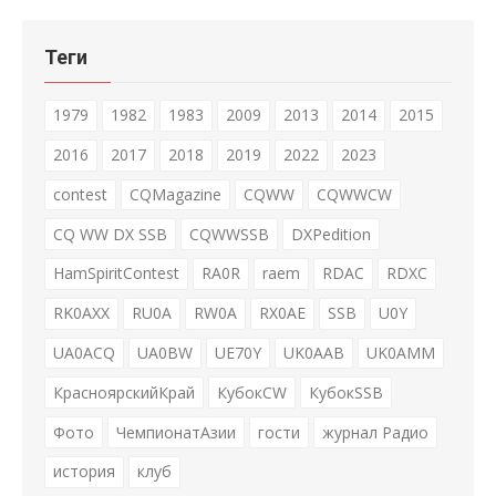
Теги
1979
1982
1983
2009
2013
2014
2015
2016
2017
2018
2019
2022
2023
contest
CQMagazine
CQWW
CQWWCW
CQ WW DX SSB
CQWWSSB
DXPedition
HamSpiritContest
RA0R
raem
RDAC
RDXC
RK0AXX
RU0A
RW0A
RX0AE
SSB
U0Y
UA0ACQ
UA0BW
UE70Y
UK0AAB
UK0AMM
КрасноярскийКрай
КубокCW
КубокSSB
Фото
ЧемпионатАзии
гости
журнал Радио
история
клуб