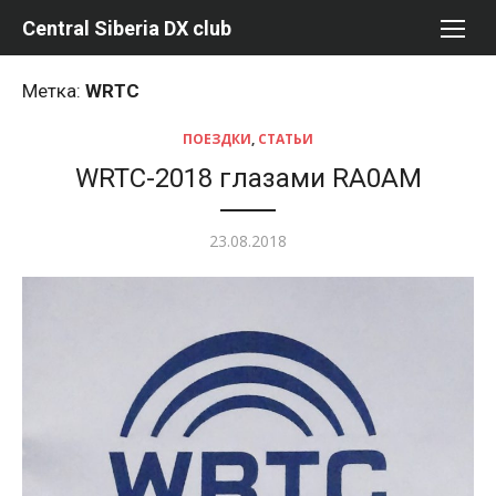
Перейти
Central Siberia DX club
к
содержимому
Метка:
WRTC
ПОЕЗДКИ
,
СТАТЬИ
WRTC-2018 глазами RA0AM
Опубликовано
23.08.2018