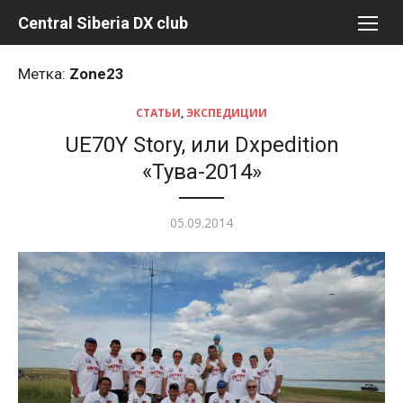
Перейти
Central Siberia DX club
к
содержимому
Метка:
Zone23
СТАТЬИ
,
ЭКСПЕДИЦИИ
UE70Y Story, или Dxpedition
«Тува-2014»
Опубликовано
05.09.2014