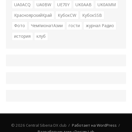
UA0ACQ
UA0BW
UE70Y
UK0AAB
UK0AMM
КрасноярскийКрай
КубокCW
КубокSSB
Фото
ЧемпионатАзии
гости
журнал Радио
история
клуб
© 2026 Central Siberia DX club
/
Работает на WordPress
/
Разработчик темы Design Lab