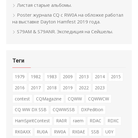
Листая старые альбомы.
Poster журнала CQ с RW0A на обложке работал
на выставке Dayton Hamfest 2019 года.
S79AM & S79ANR. Экспедиция на Сейшелы.
Теги
1979
1982
1983
2009
2013
2014
2015
2016
2017
2018
2019
2022
2023
contest
CQMagazine
CQWW
CQWWCW
CQ WW DX SSB
CQWWSSB
DXPedition
HamSpiritContest
RA0R
raem
RDAC
RDXC
RK0AXX
RU0A
RW0A
RX0AE
SSB
U0Y