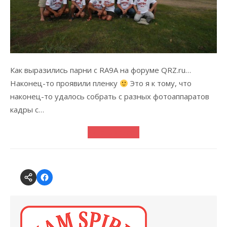
Как выразились парни с RA9A на форуме QRZ.ru…
Наконец-то проявили пленку
Это я к тому, что
наконец-то удалось собрать с разных фотоаппаратов
кадры с…
Читать далее...
Forum
CSDX
@
on
Andys
Facebook